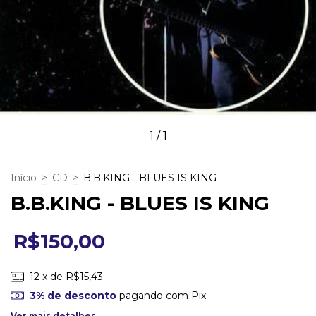
1
/
1
Início
>
CD
>
B.B.KING - BLUES IS KING
B.B.KING - BLUES IS KING
R$150,00
12
x de
R$15,43
3% de desconto
pagando com Pix
Ver mais detalhes