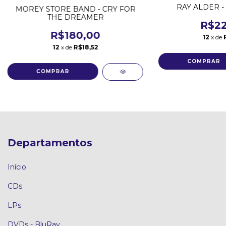
RAY ALDER - 
MOREY STORE BAND - CRY FOR
THE DREAMER
R$22
R$180,00
12
x de
12
x de
R$18,52
Departamentos
Início
CDs
LPs
DVDs - BluRay