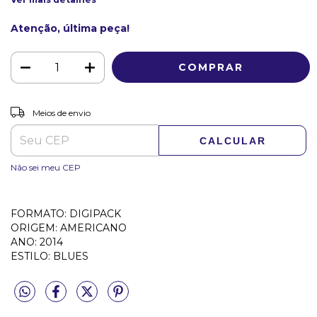
Atenção, última peça!
ALTERAR CEP
Entregas para o CEP:
Meios de envio
CALCULAR
Não sei meu CEP
FORMATO: DIGIPACK
ORIGEM: AMERICANO
ANO: 2014
ESTILO: BLUES