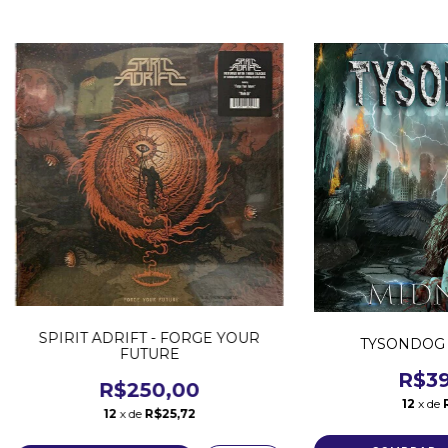
SPIRIT ADRIFT - FORGE YOUR
TYSONDOG 
FUTURE
R$39
R$250,00
12
x de
12
x de
R$25,72