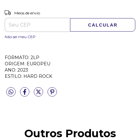
ALTERAR CEP
Entregas para o CEP:
Meios de envio
CALCULAR
Não sei meu CEP
FORMATO: 2LP
ORIGEM: EUROPEU
ANO: 2023
ESTILO: HARD ROCK
Outros Produtos