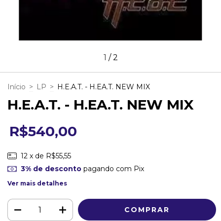
1
/
2
Início
>
LP
>
H.E.A.T. - H.EA.T. NEW MIX
H.E.A.T. - H.EA.T. NEW MIX
R$540,00
12
x de
R$55,55
3% de desconto
pagando com Pix
Ver mais detalhes