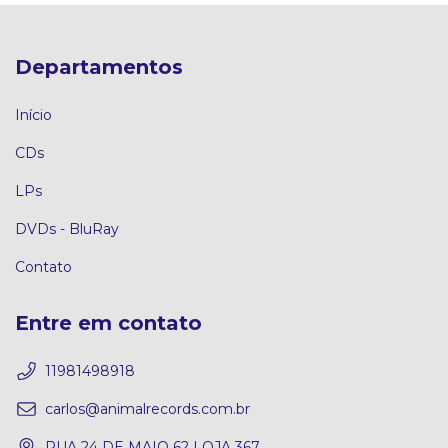
Departamentos
Início
CDs
LPs
DVDs - BluRay
Contato
Entre em contato
11981498918
carlos@animalrecords.com.br
RUA 24 DE MAIO 62 LOJA 367