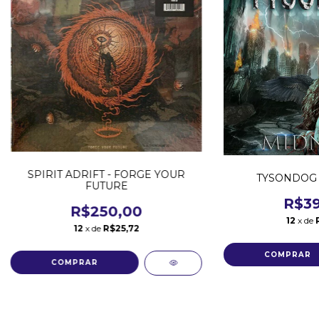
SPIRIT ADRIFT - FORGE YOUR
TYSONDOG 
FUTURE
R$39
R$250,00
12
x de
12
x de
R$25,72