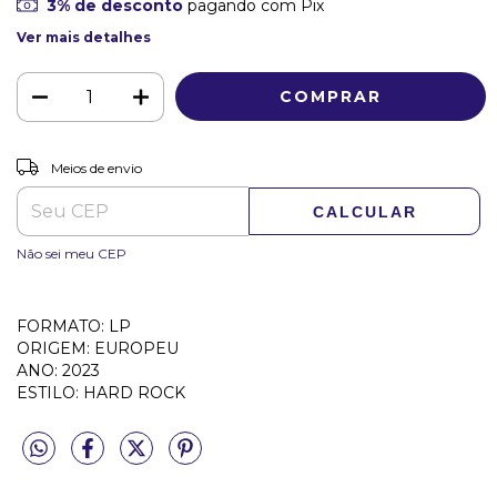
3% de desconto
pagando com Pix
Ver mais detalhes
ALTERAR CEP
Entregas para o CEP:
Meios de envio
CALCULAR
Não sei meu CEP
FORMATO: LP
ORIGEM: EUROPEU
ANO: 2023
ESTILO: HARD ROCK