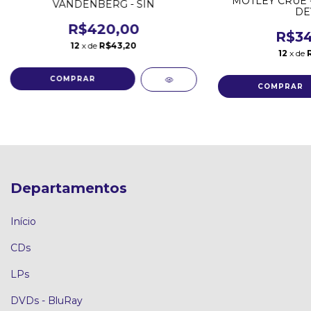
MOTLEY CRUE -
VANDENBERG - SIN
DE
R$420,00
R$34
12
x de
R$43,20
12
x de
Departamentos
Início
CDs
LPs
DVDs - BluRay