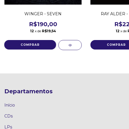
WINGER - SEVEN
RAY ALDER - 
R$190,00
R$22
12
x de
R$19,54
12
x de
Departamentos
Início
CDs
LPs