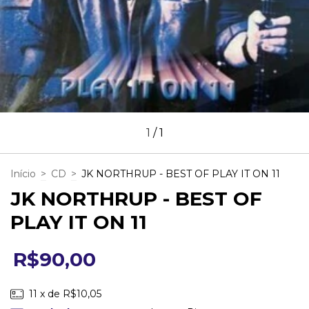
1
/
1
Início
>
CD
>
JK NORTHRUP - BEST OF PLAY IT ON 11
JK NORTHRUP - BEST OF
PLAY IT ON 11
R$90,00
11
x de
R$10,05