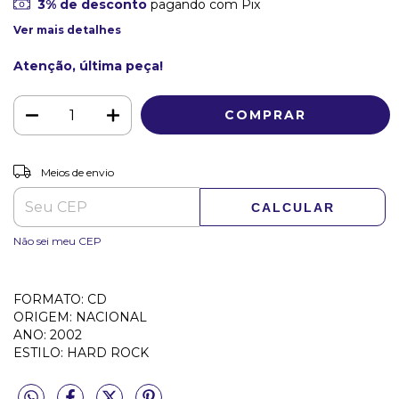
3% de desconto
pagando com Pix
Ver mais detalhes
Atenção, última peça!
ALTERAR CEP
Entregas para o CEP:
Meios de envio
CALCULAR
Não sei meu CEP
FORMATO: CD
ORIGEM: NACIONAL
ANO: 2002
ESTILO: HARD ROCK