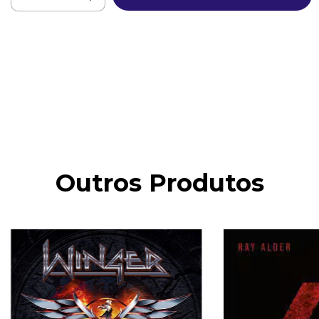
Meios de envio
ALTERAR CEP
Entregas para o CEP:
CALCULAR
Faça login
e use seus dados de entrega
Não sei meu CEP
Outros Produtos