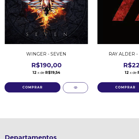
WINGER - SEVEN
RAY ALDER - 
R$190,00
R$22
12
x de
R$19,54
12
x de
Departamentos