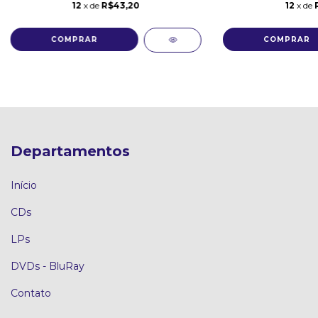
12
x de
R$43,20
12
x de
Departamentos
Início
CDs
LPs
DVDs - BluRay
Contato