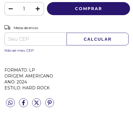
ALTERAR CEP
Entregas para o CEP:
Meios de envio
CALCULAR
Não sei meu CEP
FORMATO: LP
ORIGEM: AMERICANO
ANO: 2024
ESTILO: HARD ROCK