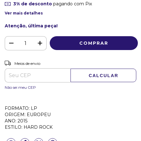
3% de desconto
pagando com Pix
Ver mais detalhes
Atenção, última peça!
ALTERAR CEP
Entregas para o CEP:
Meios de envio
CALCULAR
Não sei meu CEP
FORMATO: LP
ORIGEM: EUROPEU
ANO: 2015
ESTILO: HARD ROCK