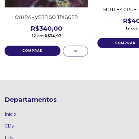
MOTLEY CRUE 
CYHRA - VERTIGO TRIGGER
R$40
R$340,00
12
x de
12
x de
R$34,97
Departamentos
Início
CDs
LPs