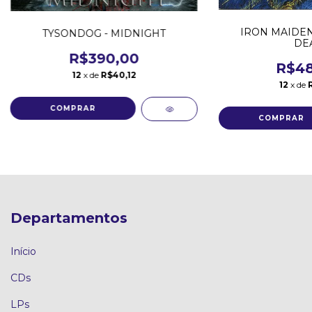
IRON MAIDEN 
TYSONDOG - MIDNIGHT
DE
R$390,00
R$48
12
x de
R$40,12
12
x de
Departamentos
Início
CDs
LPs