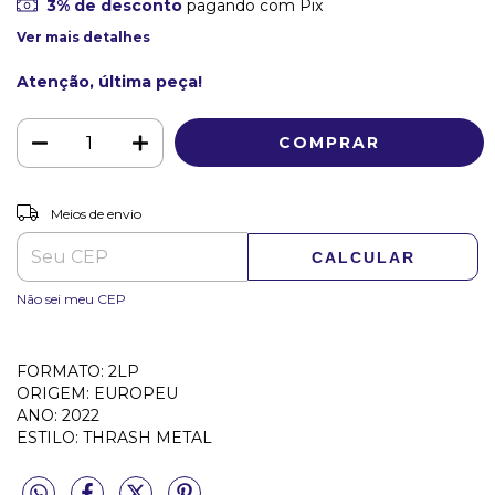
3% de desconto
pagando com Pix
Ver mais detalhes
Atenção, última peça!
ALTERAR CEP
Entregas para o CEP:
Meios de envio
CALCULAR
Não sei meu CEP
FORMATO: 2LP
ORIGEM: EUROPEU
ANO: 2022
ESTILO: THRASH METAL