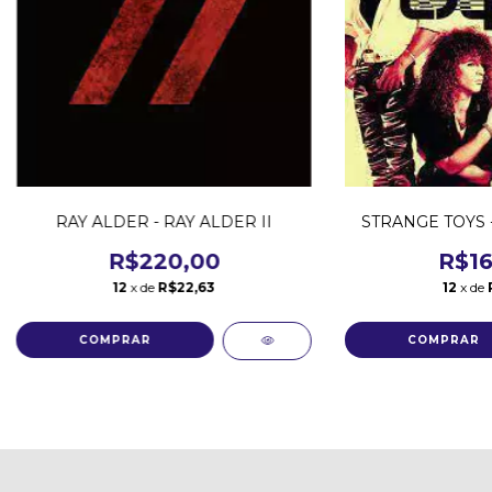
RAY ALDER - RAY ALDER II
STRANGE TOYS 
R$220,00
R$16
12
x de
R$22,63
12
x de