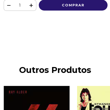
Meios de envio
ALTERAR CEP
Entregas para o CEP:
CALCULAR
Faça login
e use seus dados de entrega
Não sei meu CEP
Outros Produtos